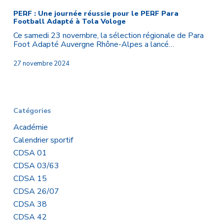
:
Une
PERF : Une journée réussie pour le PERF Para
Football Adapté à Tola Vologe
journée
réussie
Ce samedi 23 novembre, la sélection régionale de Para
pour
Foot Adapté Auvergne Rhône-Alpes a lancé…
le
PERF
27 novembre 2024
Para
Football
Adapté
à
Tola
Catégories
Vologe
Académie
Calendrier sportif
CDSA 01
CDSA 03/63
CDSA 15
CDSA 26/07
CDSA 38
CDSA 42