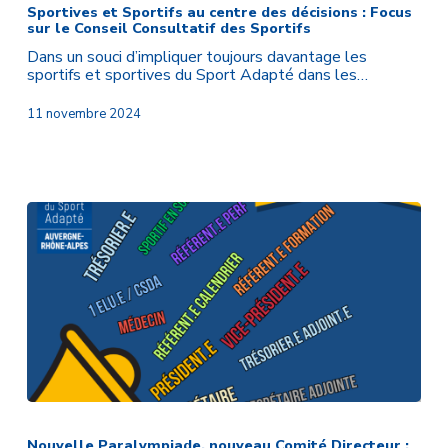
Sportifs
Sportives et Sportifs au centre des décisions : Focus
sur le Conseil Consultatif des Sportifs
au
centre
Dans un souci d’impliquer toujours davantage les
des
sportifs et sportives du Sport Adapté dans les…
décisions
:
11 novembre 2024
Focus
sur
le
Conseil
Consultatif
des
Sportifs
Nouvelle
Paralympiade,
nouveau
Nouvelle Paralympiade, nouveau Comité Directeur :