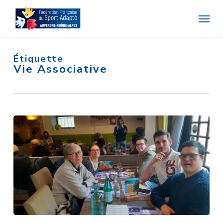
Skip
Menu
to
main
content
Étiquette
Vie Associative
Première