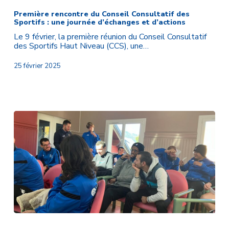
rencontre
du
Première rencontre du Conseil Consultatif des
Sportifs : une journée d’échanges et d’actions
Conseil
Consultatif
Le 9 février, la première réunion du Conseil Consultatif
des
des Sportifs Haut Niveau (CCS), une…
Sportifs
:
25 février 2025
une
journée
d’échanges
et
d’actions
Sportives
et