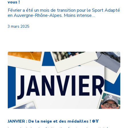
vous !
aux
prochains
Février a été un mois de transition pour le Sport Adapté
grands
en Auvergne-Rhône-Alpes. Moins intense…
rendez
vous
3 mars 2025
!
JANVIER
:
De
JANVIER : De la neige et des médailles ! ❄️🏅
la