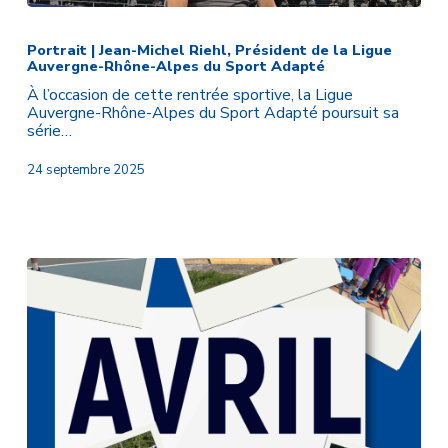
Portrait
|
Jean-
Portrait | Jean-Michel Riehl, Président de la Ligue
Auvergne-Rhône-Alpes du Sport Adapté
Michel
Riehl,
À l’occasion de cette rentrée sportive, la Ligue
Président
Auvergne-Rhône-Alpes du Sport Adapté poursuit sa
de
série…
la
Ligue
24 septembre 2025
Auvergne-
Rhône-
Alpes
du
Sport
Adapté