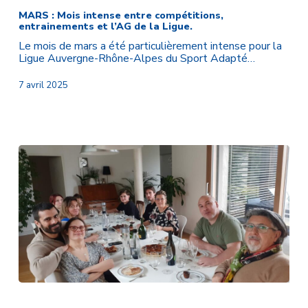
:
Mois
MARS : Mois intense entre compétitions,
entrainements et l’AG de la Ligue.
intense
entre
Le mois de mars a été particulièrement intense pour la
compétitions,
Ligue Auvergne-Rhône-Alpes du Sport Adapté…
entrainements
et
7 avril 2025
l’AG
de
la
Ligue.
Marie
GRAFTIAUX