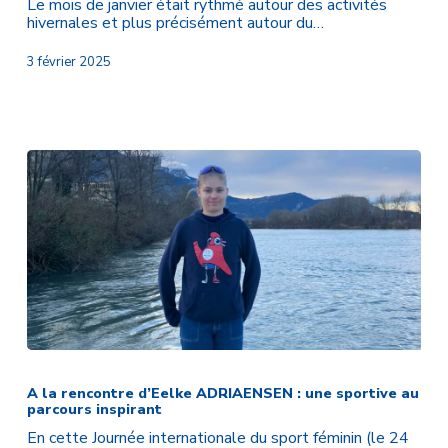
Le mois de janvier était rythmé autour des activités
neige
hivernales et plus précisément autour du…
et
des
3 février 2025
médailles
!
❄️
🏅
A
la
rencontre
A la rencontre d’Eelke ADRIAENSEN : une sportive au
parcours inspirant
d’Eelke
ADRIAENSEN
En cette Journée internationale du sport féminin (le 24
: