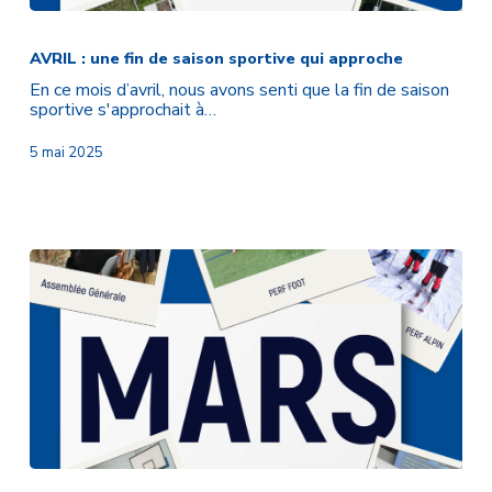
AVRIL
:
une
AVRIL : une fin de saison sportive qui approche
fin
En ce mois d’avril, nous avons senti que la fin de saison
de
sportive s'approchait à…
saison
sportive
5 mai 2025
qui
approche
MARS