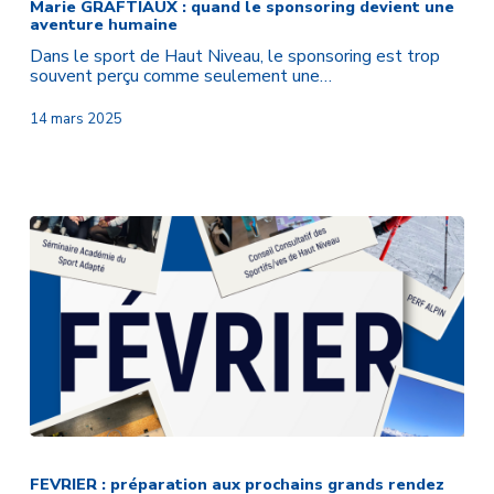
:
Marie GRAFTIAUX : quand le sponsoring devient une
aventure humaine
quand
le
Dans le sport de Haut Niveau, le sponsoring est trop
sponsoring
souvent perçu comme seulement une…
devient
une
14 mars 2025
aventure
humaine
FEVRIER
:
préparation
FEVRIER : préparation aux prochains grands rendez