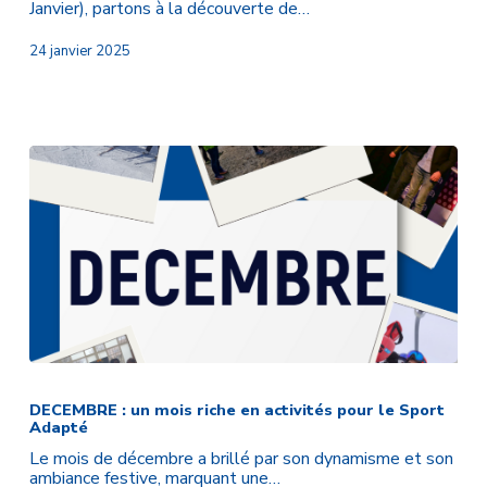
Janvier), partons à la découverte de…
une
sportive
24 janvier 2025
au
parcours
inspirant
DECEMBRE
:
un
DECEMBRE : un mois riche en activités pour le Sport
Adapté
mois
riche
Le mois de décembre a brillé par son dynamisme et son
en
ambiance festive, marquant une…