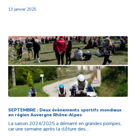
activités
pour
13 janvier 2025
le
Sport
Adapté
SEPTEMBRE
:
Deux
SEPTEMBRE : Deux évènements sportifs mondiaux
en région Auvergne Rhône-Alpes
évènements
sportifs
La saison 2024/2025 a démarré en grandes pompes,
mondiaux
car une semaine après la clôture des…
en