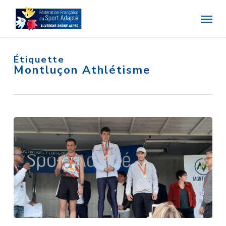
Skip
Menu
to
main
content
Étiquette
Montluçon Athlétisme
Championnat