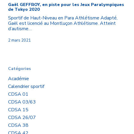
en
Gaël GEFFROY, en piste pour les Jeux Paralympiques
de Tokyo 2020
piste
pour
Sportif de Haut-Niveau en Para Athlétisme Adapté,
les
Gaël est licencié au Montluçon Athlétisme. Atteint
Jeux
d’autisme…
Paralympiques
de
2 mars 2021
Tokyo
2020
Catégories
Académie
Calendrier sportif
CDSA 01
CDSA 03/63
CDSA 15
CDSA 26/07
CDSA 38
CDSA 42