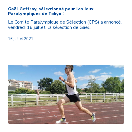
Geffroy,
sélectionné
Gaël Geffroy, sélectionné pour les Jeux
Paralympiques de Tokyo !
pour
les
Le Comité Paralympique de Sélection (CPS) a annoncé,
Jeux
vendredi 16 juillet, la sélection de Gaël…
Paralympiques
de
16 juillet 2021
Tokyo
!
Gaël
GEFFROY,