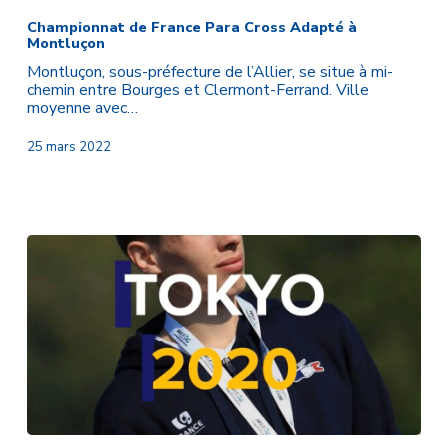
de
France
Championnat de France Para Cross Adapté à
Montluçon
Para
Cross
Montluçon, sous-préfecture de l’Allier, se situe à mi-
Adapté
chemin entre Bourges et Clermont-Ferrand. Ville
à
moyenne avec…
Montluçon
25 mars 2022
Gaël